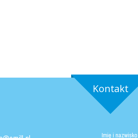
ekbajkakielce.pl
Strona www
dobrejedzeniekielce.
żenie strony www
Kontakt
sja responsywna
Projekt i wdrożenie strony 
dodatkowo wersja responsy
Imię i nazwisko