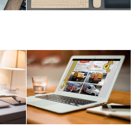
Strona www
mieszkaniajedrzejow.pl
www
Projekt i wdrożenie strony www
dodatkowo wersja responsywna