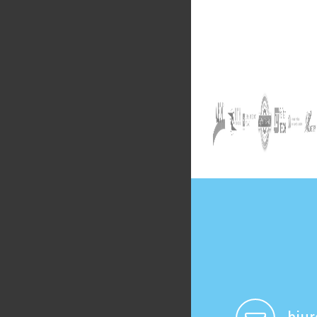
Strona www zlob
Projekt i wdro
dodatkowo wer