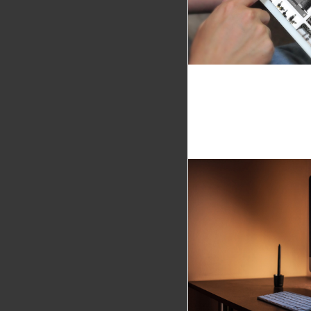
dodatkowo wer
Sklep in
www.sklepg
Projekt i wdroże
dodatkowo wer