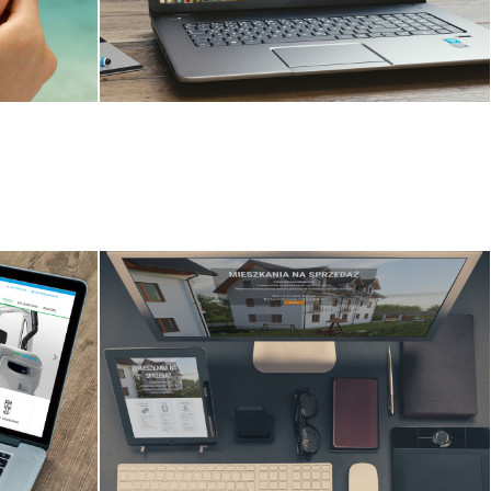
www
dodatkowo wersja responsywna
wna
l
Strona www
www
Kancelaria adwokacka
wna