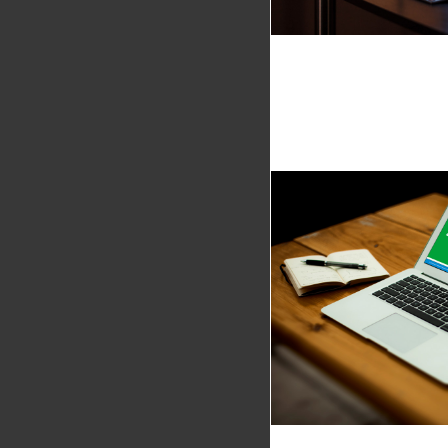
Stro
cynkowani
Projekt i wdro
dodatkowo wer