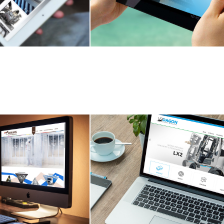
sja responsywna
Projekt i wdrożenie strony 
dodatkowo wersja responsy
ternetowy
Strona solarisoze.p
lobtruck.pl
Projekt i wdrożenie strony 
nie sklepu ON-LINE
dodatkowo wersja responsy
sja responsywna