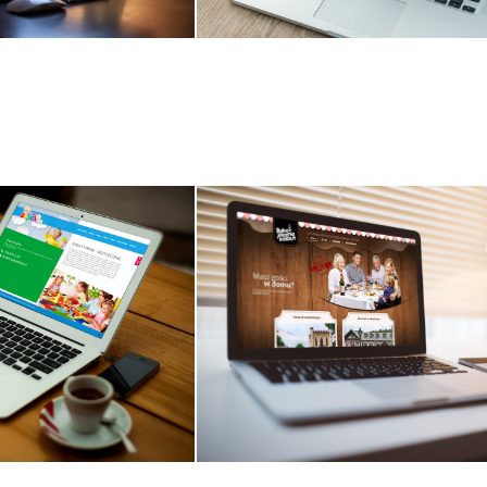
na www
Strona www
ewikans.pl
Projekt i wykonanie strony 
żenie strony www
sja responsywna