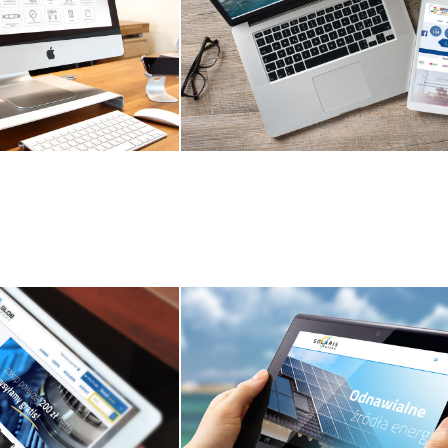
ydrotechnik.pl
Strona www
triathlonswietokrzyski
żenie strony www