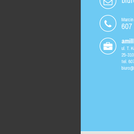
biur
Marcin
607
amill
ul.
T. K
25-310
tel.
607
biuro@a