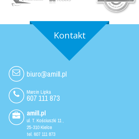
Kontakt
biuro@amill.pl
Ulotki Kielce
Projekt i wydruk ulotek reklamowych.
Marcin Lipka
607 111 873
amill.pl
ul.
T. Kościuszki 11
,
25-310
Kielce
tel.
607 111 873