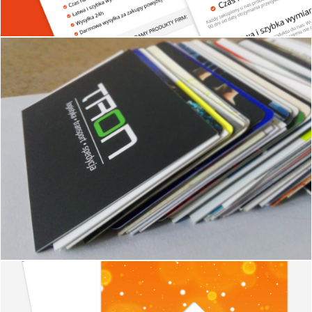
Przedszkole
Projekt logo oraz wydruk wizytówek
Darcet
Ulotki DL - projekt i wydruk