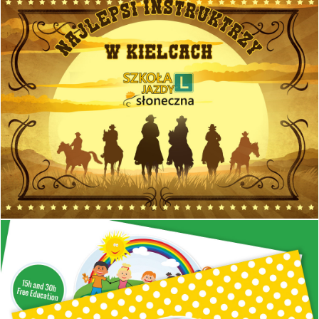
Projekt i wydruk ulotki ofertowej A5
GB United
Projekt i wydruk katalogów firmowych. Wydruk kreda z folią matową
i uszlachetnieniem.