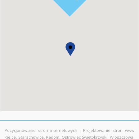
Pozycjonowanie stron internetowych i Projektowanie stron www
Kielce, Starachowice, Radom, Ostrowiec Świętokrzyski, Włoszczowa,